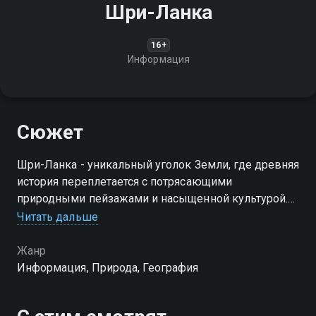
Шри-Ланка
16+
Информация
Сюжет
Шри-Ланка - уникальный уголок Земли, где древняя
история переплетается с потрясающими
природными пейзажами и насыщенной культурой.
Этот остров вдохновляет путешественников своей
Читать дальше
красотой и наследием
Жанр
Информация, Природа, География