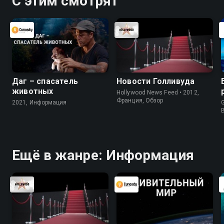
С этим смотрят
Даг – спасатель
Новости Голливуда
животных
Hollywood News Feed • 2012,
Франция, Обзор
2021, Информация
G
Ещё в жанре: Информация