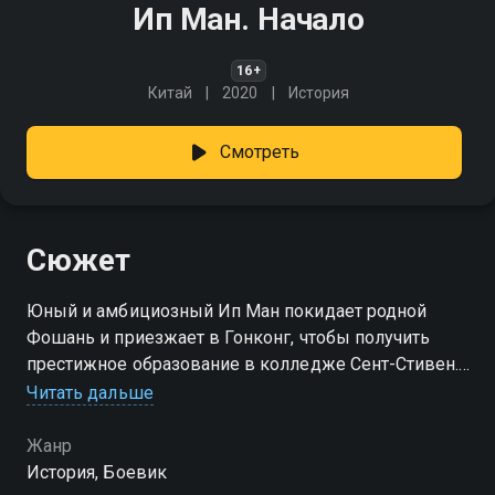
Ип Ман. Начало
16+
Китай
2020
История
Смотреть
Сюжет
Юный и амбициозный Ип Ман покидает родной
Фошань и приезжает в Гонконг, чтобы получить
престижное образование в колледже Сент-Стивен.
Он надеется сосредоточиться на учебе и мирной
Читать дальше
жизни, однако судьба готовит для него суровое
испытание. Прямо во время важного
Жанр
благотворительного аукциона колледж захватывает
История, Боевик