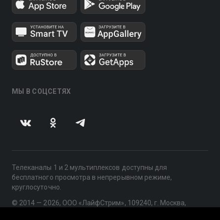
МЫ В СОЦСЕТЯХ
Телеканалы 1 и 2 мультиплексов доступны для
бесплатного просмотра в непрерывном режиме,
круглосуточно.
© 2014 — 2026, ООО «ЛайфСтрим», 109240, г. Москва,
ул. Николоямская, д. 13, стр. 2, этаж 2, ИНН 7710918800