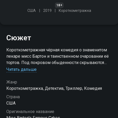
18+
США
2019
Короткометражка
Сюжет
Короткометражная чёрная комедия о знаменитом
пекаре мисс Бартон и таинственном очаровании её
тортов. Под покровом обыденности скрываются
тайны
Читать дальше
Жанр
Короткометражка, Детектив, Триллер, Комедия
Страна
США
Оригинальное название
Miss Barton's Famous Cakes