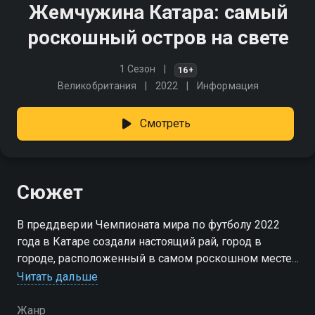
Жемчужина Катара: самый
роскошный остров на свете
1 Сезон
16+
Великобритания
2022
Информация
Смотреть
Сюжет
В преддверии Чемпионата мира по футболу 2022
года в Катаре создали настоящий рай, город в
городе, расположенный в самом роскошном месте
на планете: Жемчужном острове - месте, полном
Читать дальше
самых невероятных развлечений
Жанр