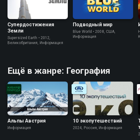
Супердостижения
Подводный мир
Земли
Blue World • 2008, США,
H
Информация
Supersized Earth • 2012,
Великобритания, Информация
Ещё в жанре: География
Альпы Австрия
10 экопутешествий
Информация
2024, Россия, Информация