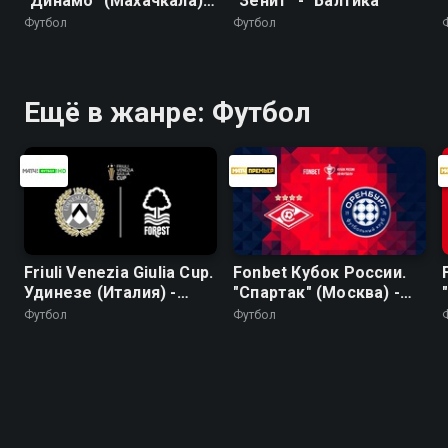
"Динамо" (Махачкала) -
"Зенит" - "Балтика"
"Крылья Советов"
Футбол
Футбол
Ещё в жанре: Футбол
Friuli Venezia Giulia Cup.
Fonbet Кубок России.
Удинезе (Италия) -
"Спартак" (Москва) -
Ноттингем Форест
"Оренбург"
Футбол
Футбол
(Англия). Трансляция
из Италии