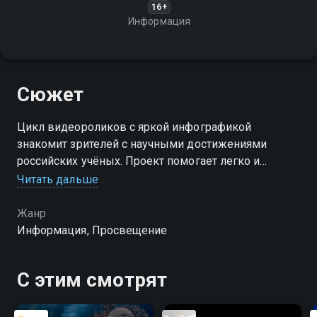
16+
Информация
Сюжет
Цикл видеороликов с яркой инфографикой
знакомит зрителей с научными достижениями
российских учёных. Проект помогает легко и
интересно понять суть сложных открытий и
Читать дальше
современных исследований
Жанр
Информация, Просвещение
С этим смотрят