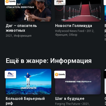
Даг – спасатель
Новости Голливуда
животных
Hollywood News Feed • 2012,
Франция, Обзор
2021, Информация
G
Ещё в жанре: Информация
Большой Барьерный
Шаг в будущее
риф
Forging The Future • 2021,