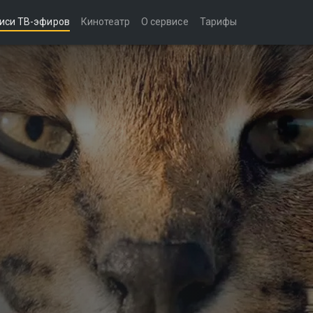
иси ТВ-эфиров
Кинотеатр
О сервисе
Тарифы