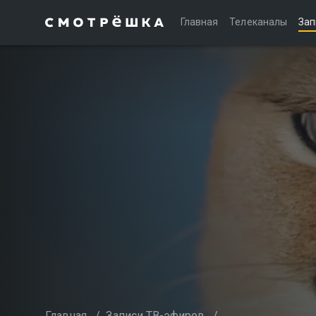
Главная
Телеканалы
Зап
Главная
/
Записи ТВ-эфиров
/