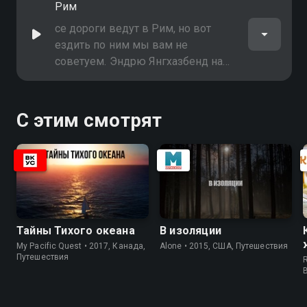
Рим
безумнейшие перекрёстки,
джипы и грузовики
се дороги ведут в Рим, но вот
ездить по ним мы вам не
советуем. Эндрю Янгхазбенд на
себе проверил, насколько сложно
выжить работнику службы
доставки на улицах Вечного
С этим смотрят
города
Тайны Тихого океана
В изоляции
My Pacific Quest • 2017, Канада,
Alone • 2015, США, Путешествия
Путешествия
R