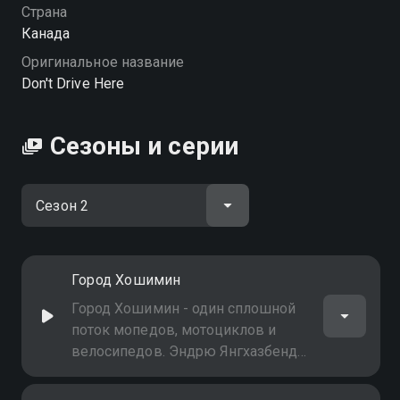
Посмотреть онлайн 2 сезон сериала Дороги без
Страна
правил вы можете совершенно бесплатно в
Канада
хорошем HD качестве на Смотрёшке
Оригинальное название
Don't Drive Here
Сезоны и серии
Город Хошимин
Город Хошимин - один сплошной
поток мопедов, мотоциклов и
велосипедов. Эндрю Янгхазбенд
научится лавировать в этом
потоке, успешно минуя