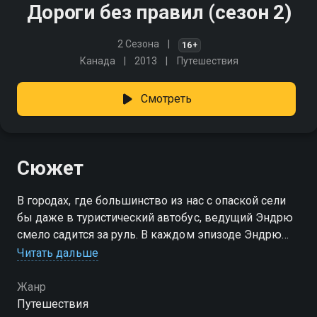
Дороги без правил (сезон 2)
2 Сезона
16+
Канада
2013
Путешествия
Смотреть
Сюжет
В городах, где большинство из нас с опаской сели
бы даже в туристический автобус, ведущий Эндрю
смело садится за руль. В каждом эпизоде Эндрю
встретится с местными таксистами,
Читать дальше
дальнобойщиками и простыми водителями,
которые поделятся своим опытом
Жанр
Путешествия