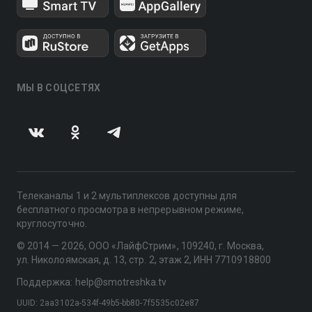
МЫ В СОЦСЕТЯХ
Телеканалы 1 и 2 мультиплексов доступны для
бесплатного просмотра в непрерывном режиме,
круглосуточно.
© 2014 — 2026, ООО «ЛайфСтрим», 109240, г. Москва,
ул. Николоямская, д. 13, стр. 2, этаж 2, ИНН 7710918800
Поддержка: help@smotreshka.tv
UUID: 2aa3102a-534f-49b5-bb80-7f5535c02e87