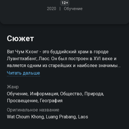
12+
2020
Обучение
Сюжет
Ват Чум Кхонг - это буддийский храм в городе
Луангпхабанг, Лаос. Он был построен в XVI веке и
является одним из старейших и наиболее значимых
храмов в городе. Храм посвящен Будде и является
Читать дальше
центром религиозной жизни местного населения
Жанр
Обучение, Информация, Общество, Природа,
Просвещение, География
Оригинальное название
Wat Choum Khong, Luang Prabang, Laos