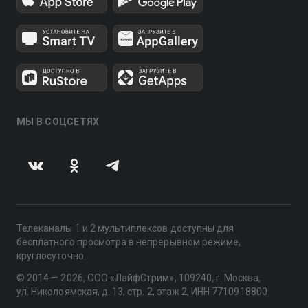
МЫ В СОЦСЕТЯХ
Телеканалы 1 и 2 мультиплексов доступны для
бесплатного просмотра в непрерывном режиме,
круглосуточно.
© 2014 — 2026, ООО «ЛайфСтрим», 109240, г. Москва,
ул. Николоямская, д. 13, стр. 2, этаж 2, ИНН 7710918800