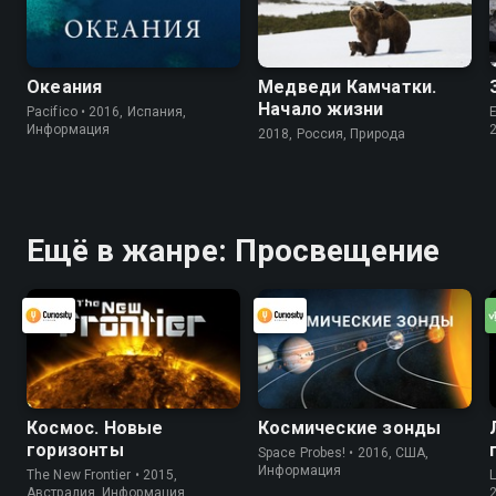
Океания
Медведи Камчатки.
Начало жизни
Pacifico • 2016, Испания,
E
Информация
2018, Россия, Природа
Ещё в жанре: Просвещение
Космос. Новые
Космические зонды
горизонты
Space Probes! • 2016, США,
Информация
The New Frontier • 2015,
Австралия, Информация