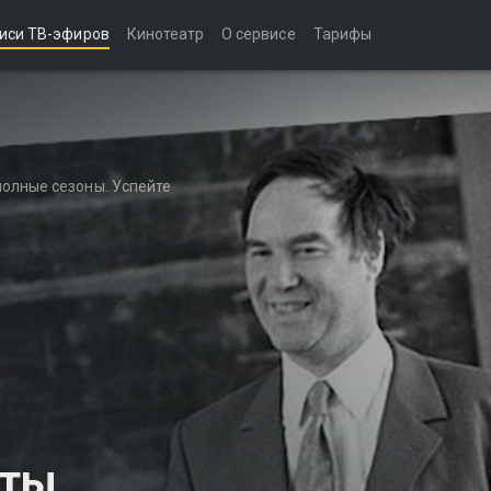
иси ТВ-эфиров
Кинотеатр
О сервисе
Тарифы
полные сезоны. Успейте
аты