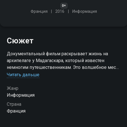
0+
Франция
2016
Информация
Сюжет
Документальный фильм раскрывает жизнь на
архипелаге у Мадагаскара, который известен
немногим путешественникам. Это волшебное место
населено только птицами и несколькими рыбаками.
Читать дальше
Узнайте, как живут люди в этом оторванном от
цивилизации уголке
Жанр
Информация
Страна
Франция