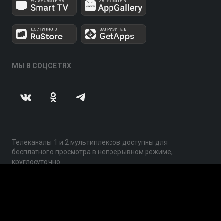
МЫ В СОЦСЕТЯХ
Телеканалы 1 и 2 мультиплексов доступны для
бесплатного просмотра в непрерывном режиме,
круглосуточно.
© 2014 — 2026, ООО «ЛайфСтрим», 109240, г. Москва,
ул. Николоямская, д. 13, стр. 2, этаж 2, ИНН 7710918800
Поддержка: help@smotreshka.tv
UUID: d5ad5d78-da99-4517-8e86-0cd407f99a98