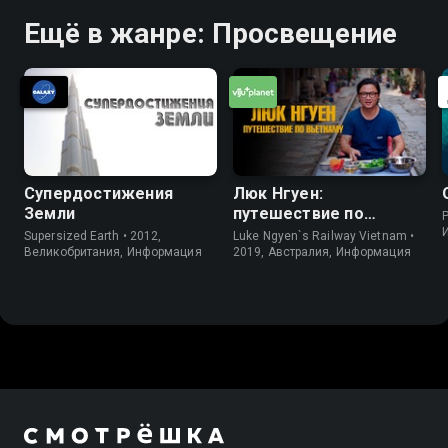
Ещё в жанре: Просвещение
Супердостижения
Люк Нгуен:
Земли
путешествие по
P
Вьетнаму
Supersized Earth • 2012,
Luke Ngyen`s Railway Vietnam •
Великобритания, Информация
2019, Австралия, Информация