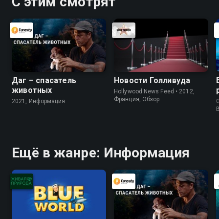
С этим смотрят
Даг – спасатель
Новости Голливуда
животных
Hollywood News Feed • 2012,
Франция, Обзор
2021, Информация
G
Ещё в жанре: Информация