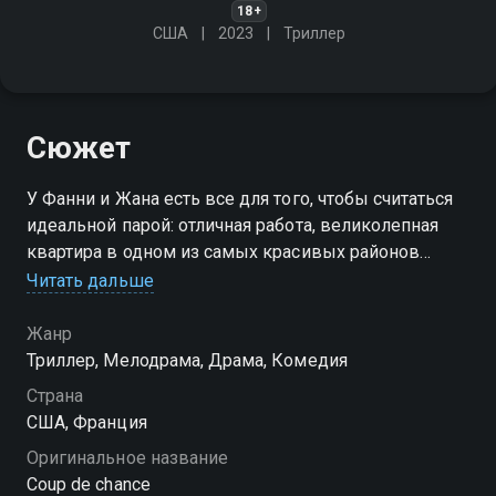
18+
США
2023
Триллер
Сюжет
У Фанни и Жана есть все для того, чтобы считаться
идеальной парой: отличная работа, великолепная
квартира в одном из самых красивых районов
Парижа и все еще яркие чувства. Но однажды
Читать дальше
Фанни сталкивается с Аленом, с которым вместе
училась в школе
Жанр
Триллер, Мелодрама, Драма, Комедия
Страна
США, Франция
Оригинальное название
Coup de chance