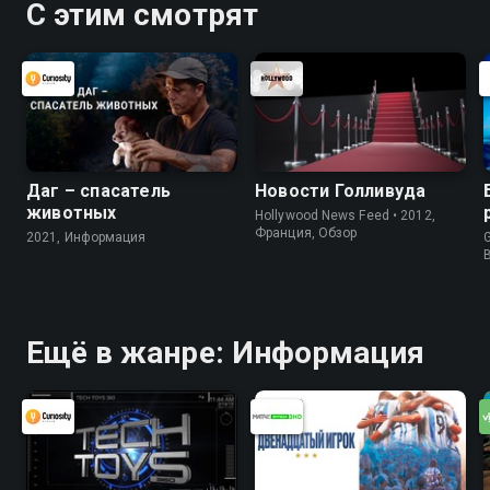
С этим смотрят
Даг – спасатель
Новости Голливуда
животных
Hollywood News Feed • 2012,
Франция, Обзор
2021, Информация
G
Ещё в жанре: Информация