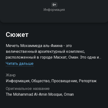
0+
Информация
Сюжет
Мечеть Мохаммеда аль-Амина - это
величественный архитектурный комплекс,
расположенный в городе Маскат, Оман. Это одна из
крупнейших мечетей в мире и одна из самых
Читать дальше
впечатляющих достопримечательностей Омана
Жанр
Информация, Общество, Просвещение, Репортаж
Оригинальное название
The Mohammad Al-Amin Mosque, Oman