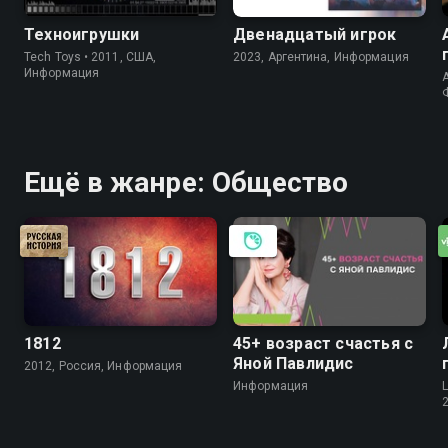
Техноигрушки
Двенадцатый игрок
Tech Toys • 2011, США,
2023, Аргентина, Информация
Информация
A
Ещё в жанре: Общество
1812
45+ возраст счастья с
Яной Павлидис
2012, Россия, Информация
Информация