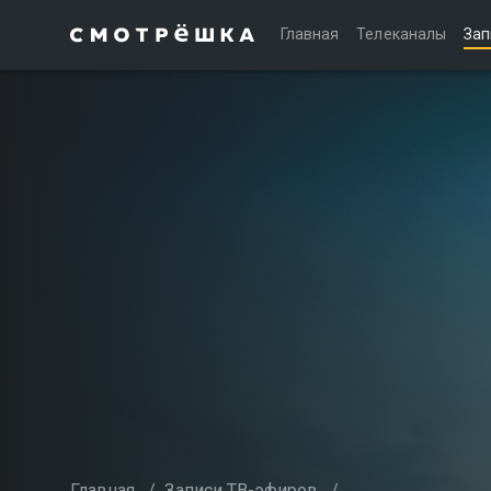
Главная
Телеканалы
Зап
Главная
/
Записи ТВ-эфиров
/