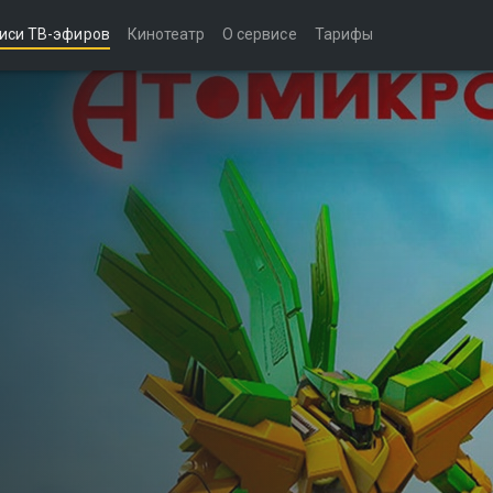
иси ТВ-эфиров
Кинотеатр
О сервисе
Тарифы