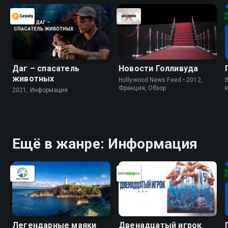
Даг – спасатель
Новости Голливуда
животных
Hollywood News Feed • 2012,
B
Франция, Обзор
2021, Информация
Ещё в жанре: Информация
Легендарные маяки
Двенадцатый игрок