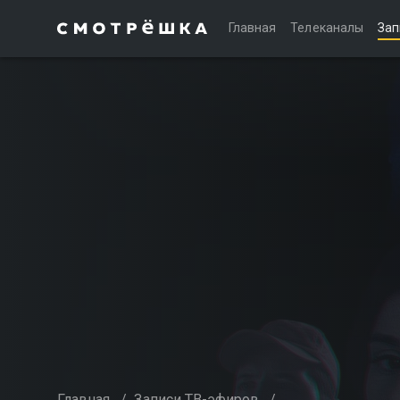
Главная
Телеканалы
Зап
Главная
/
Записи ТВ-эфиров
/