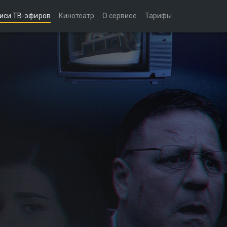
иси ТВ-эфиров
Кинотеатр
О сервисе
Тарифы