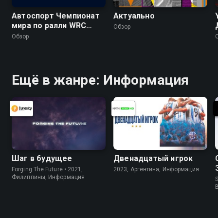
Автоспорт Чемпионат
Актуально
мира по ралли WRC
Обзор
2026. 10 этап. Ралли
Обзор
Финляндия. Обзор 4
дня
Ещё в жанре: Информация
Шаг в будущее
Двенадцатый игрок
Forging The Future • 2021,
2023, Аргентина, Информация
Филиппины, Информация
S