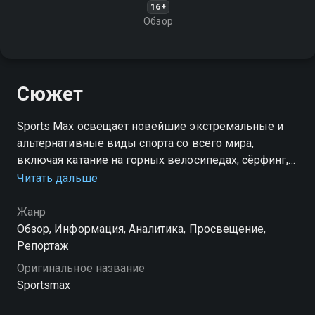
16+
Обзор
Сюжет
Sports Max освещает новейшие экстремальные и
альтернативные виды спорта со всего мира,
включая катание на горных велосипедах, сёрфинг,
сноуборд, кайтбординг, скейтбординг, скалолазание,
Читать дальше
каякинг, прыжки с парашютом и многие другие
Жанр
Посмотреть онлайн 1 сезон сериала Sportsmax вы
Обзор, Информация, Аналитика, Просвещение,
можете совершенно бесплатно в хорошем HD
Репортаж
качестве на Смотрёшке
Оригинальное название
Sportsmax