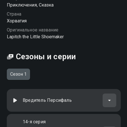
Посмотреть онлайн 1 сезон сериала Лапиш -
Приключения, Сказка
маленький башмачник вы можете совершенно
Страна
бесплатно в хорошем HD качестве на Смотрёшке
Хорватия
Оригинальное название
Lapitch the Little Shoemaker
Сезоны и серии
Сезон 1
Вредитель Персифаль
14-я серия