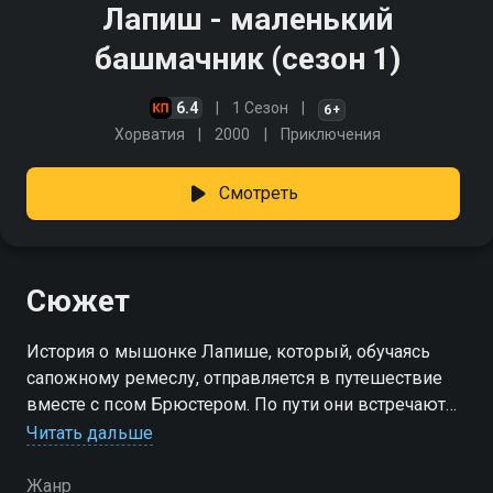
Лапиш - маленький
башмачник (сезон 1)
6.4
1 Сезон
6+
Хорватия
2000
Приключения
Смотреть
Сюжет
История о мышонке Лапише, который, обучаясь
сапожному ремеслу, отправляется в путешествие
вместе с псом Брюстером. По пути они встречают
попугая Пико, мышку Лизу и сталкиваются с доброй
Читать дальше
волшебницей и злым мистером Крысом
Жанр