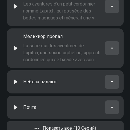
Les aventures d'un petit cordonnier
nommé Lapitch, qui possède des
bottes magiques et mènerait une vie
tout à fait paisible, aux côtés de ses
amis, si un vilain rat ne semait pas le
Мельхиор пропал
trouble autour d'eux
La série suit les aventures de
Lapitch, une souris orpheline, apprenti
cordonnier, qui se balade avec son
chien Boundash. Son rêve est de
rendre le monde meilleur
Небеса падают
Почта
Показать все (10 Серий)