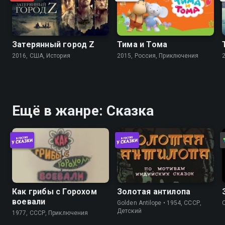
Затерянный город Z
Тима и Тома
2016, США, История
2015, Россия, Приключения
Ещё в жанре: Сказка
Как грибы с Горохом
Золотая антилопа
воевали
Golden Antilope • 1954, СССР,
C
Детский
1977, СССР, Приключения