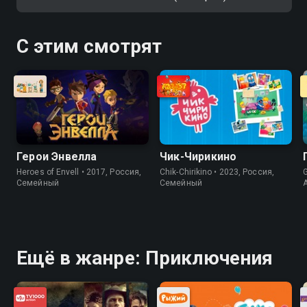
С этим смотрят
Герои Энвелла
Чик-Чирикино
Heroes of Envell • 2017, Россия,
Chik-Chirikino • 2023, Россия,
G
Cемейный
Cемейный
Ещё в жанре: Приключения