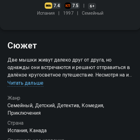
7.4
7.5
6+
Испания
1997
Cемейный
Сюжет
Две мышки живут далеко друг от друга, но
однажды они встречаются и решают отправиться в
далёкое кругосветное путешествие. Несмотря на их
крошечные размеры, грызуны бесстрашно
Читать дальше
странствуют по всему миру, находят новых друзей
Жанр
Посмотреть онлайн 1 сезон сериала Приключения
Cемейный, Детский, Детектив, Комедия,
деревенской и городской мыши вы можете
Приключения
совершенно бесплатно в хорошем HD качестве на
Страна
Смотрёшке
Испания, Канада