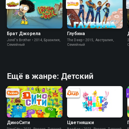
Брат Джорела
Глубина
Jorel's Brother • 2014, Бразилия,
The Deep • 2015, Австралия,
Cемейный
Cемейный
Ещё в жанре: Детский
ДиноСити
Цветняшки
DinoCity • 2021, Россия, Детский
Beadies • 2021, Россия, Детский
P