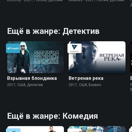
Ещё в жанре: Детектив
Взрывная блондинка
Ветреная река
2017, США, Детектив
2017, США, Боевик
F
Ещё в жанре: Комедия