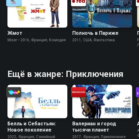
Жмот
Полночь в Париже
Miser • 2016, Франция, Комедия
2011, США, Фантастика
P
Ещё в жанре: Приключения
Белль и Себастьян:
Валериан и город
Новое поколение
тысячи планет
A
2022, Франция, Cемейный
2017, Франция, Приключения