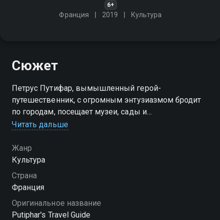
6+
Франция
2019
Культура
Сюжет
Петрус Путифар, вымышленный герой-
путешественник, с огромным энтузиазмом бродит
по городам, посещает музеи, сады и
достопримечательности и заполняет страницы
Читать дальше
своего блокнота открытиями и наблюдениями
Жанр
Культура
Страна
Франция
Оригинальное название
Putiphar's Travel Guide