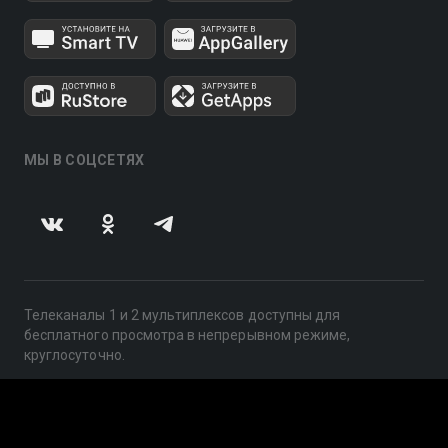
МЫ В СОЦСЕТЯХ
Телеканалы 1 и 2 мультиплексов доступны для
бесплатного просмотра в непрерывном режиме,
круглосуточно.
© 2014 — 2026, ООО «ЛайфСтрим», 109240, г. Москва,
ул. Николоямская, д. 13, стр. 2, этаж 2, ИНН 7710918800
Поддержка: help@smotreshka.tv