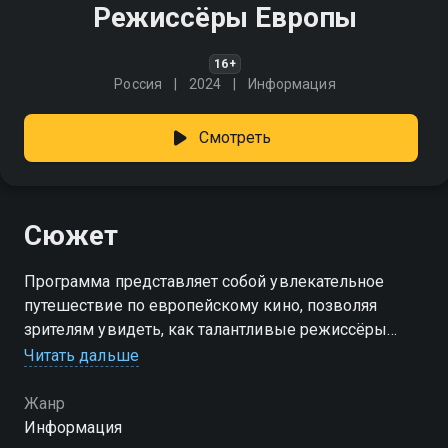
Режиссёры Европы
16+
Россия
2024
Информация
Смотреть
Сюжет
Программа представляет собой увлекательное
путешествие по европейскому кино, позволяя
зрителям увидеть, как талантливые режиссёры
создавали свои культовые произведения и
Читать дальше
формировали визуальный язык современного кино
Жанр
Информация