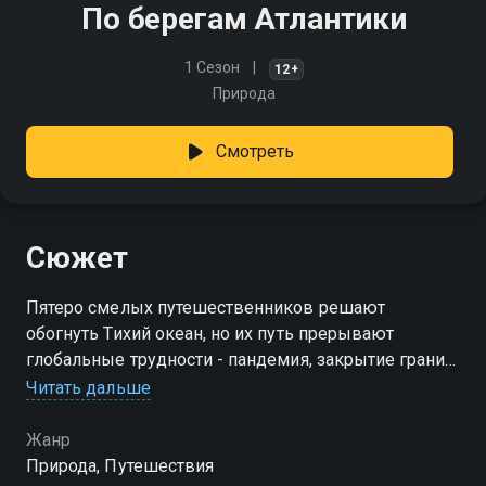
По берегам Атлантики
1 Сезон
12+
Природа
Смотреть
Сюжет
Пятеро смелых путешественников решают
обогнуть Тихий океан, но их путь прерывают
глобальные трудности - пандемия, закрытие границ
и ограничения на передвижение. Их планам ставятся
Читать дальше
под угрозу, но возможно, это начало незабываемого
приключения
Жанр
Природа, Путешествия