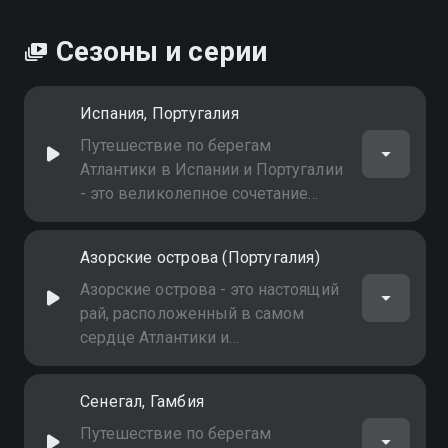
Сезоны и серии
Испания, Португалия
Путешествие по берегам
Атлантики в Испании и Португалии
- это великолепное сочетание
культуры, истории и природы
Азорские острова (Португалия)
Азорские острова - это настоящий
рай, расположенный в самом
сердце Атлантики и
принадлежащий Португалии. Этот
архипелаг состоит из девяти
Сенегал, Гамбия
вулканических островов, каждый
из которых обладает своей
Путешествие по берегам