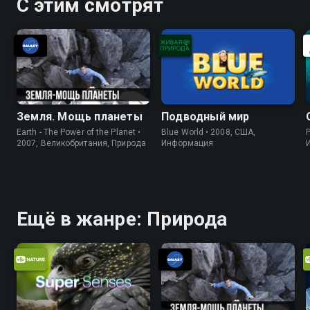
С этим смотрят
разнообразия
Земля. Мощь планеты
Подводный мир
Earth - The Power of the Planet •
Blue World • 2008, США,
P
2007, Великобритания, Природа
Информация
Ещё в жанре: Природа