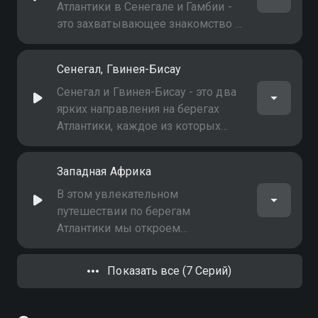
уникальной природой и
Атлантики в Сенегале и Гамбии -
атмосферой
это захватывающее знакомство с
богатой культурой и
потрясающими пейзажами
Сенегал, Гвинея-Бисау
Западной Африки
Сенегал и Гвинея-Бисау - это два
ярких направления на берегах
Атлантики, каждое из которых
обладает своим уникальным
очарованием и культурным
Западная Африка
наследием
В этом увлекательном
путешествии по берегам
Атлантики мы откроем
удивительные культуры,
природные красоты и
Показать все (7 Серий)
исторические сокровища
Западной Африки, погружая
зрителей в атмосферу экзотики и