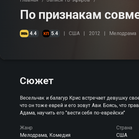
По признакам совм
4.4
5.4
США
2012
Мелодрама
Сюжет
Весельчак и балагур Крис встречает девушку своей
что он тоже еврей и его зовут Ави. Боясь, что пр
Адама, научить его "вести себя по-еврейски"
Жанр
Страна
Мелодрама, Комедия
США