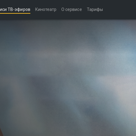
иси ТВ-эфиров
Кинотеатр
О сервисе
Тарифы