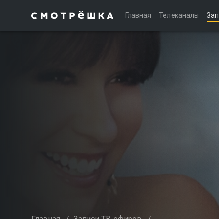
Главная
Телеканалы
Зап
Главная
/
Записи ТВ-эфиров
/