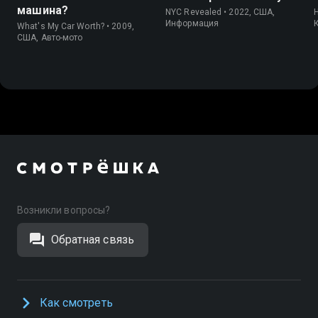
машина?
NYC Revealed • 2022, США,
H
Информация
What's My Car Worth? • 2009,
США, Авто-мото
Возникли вопросы?
Обратная связь
Как смотреть