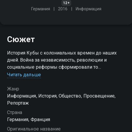
12+
Германия
2016
Информация
Сюжет
История Кубы с колониальных времен до наших
дней. Война за независимость, революции и
социальные реформы сформировали то
государство, какое мы можем сейчас наблюдать
Читать дальше
Жанр
Информация, История, Общество, Просвещение,
Репортаж
Страна
Германия, Франция
Оригинальное название