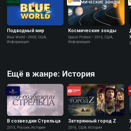
Подводный мир
Космические зонды
Blue World • 2008, США,
Space Probes! • 2016, США,
Информация
Информация
Ещё в жанре: История
В созвездии Стрельца
Затерянный город Z
2015, Россия, История
2016, США, История
J