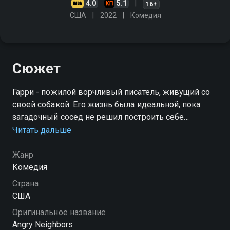
4.0
5.1
16+
США
2022
Комедия
Сюжет
Гарри - пожилой ворчливый писатель, живущий со
своей собакой. Его жизнь была идеальной, пока
загадочный сосед не решил построить себе
огромный особняк. Все мы сталкивались по жизни с
Читать дальше
тем, что соседи затевают капитальный ремонт
Жанр
Комедия
Страна
США
Оригинальное название
Angry Neighbors