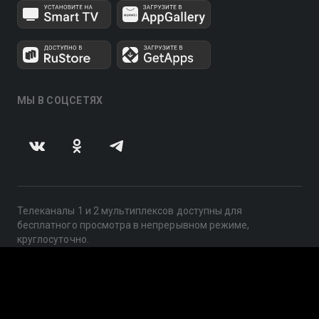
МЫ В СОЦСЕТЯХ
Телеканалы 1 и 2 мультиплексов доступны для
бесплатного просмотра в непрерывном режиме,
круглосуточно.
© 2014 — 2026, ООО «ЛайфСтрим», 109240, г. Москва,
ул. Николоямская, д. 13, стр. 2, этаж 2, ИНН 7710918800
Поддержка: help@smotreshka.tv