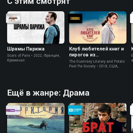
С этим смотрят
Шрамы Парижа
Клуб любителей книг и
пирогов из
Scars of Paris • 2022, Франция,
E
картофельных
Криминал
The Guernsey Literary and Potato
очистков
Peel Pie Society • 2018, США,
История
Ещё в жанре: Драма