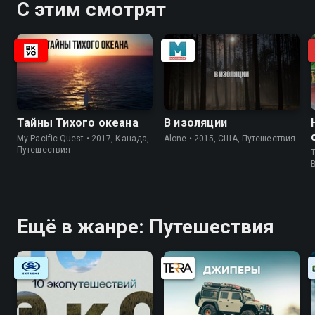
С этим смотрят
Тайны Тихого океана
В изоляции
My Pacific Quest • 2017, Канада,
Alone • 2015, США, Путешествия
Путешествия
T
Ещё в жанре: Путешествия