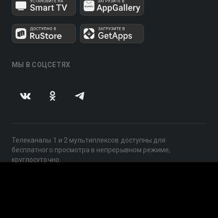
МЫ В СОЦСЕТЯХ
Телеканалы 1 и 2 мультиплексов доступны для
бесплатного просмотра в непрерывном режиме,
круглосуточно.
© 2014 — 2026, ООО «ЛайфСтрим», 109240, г. Москва,
ул. Николоямская, д. 13, стр. 2, этаж 2, ИНН 7710918800
Поддержка: help@smotreshka.tv
UUID: 44296e7d-6dd4-4069-8b81-1b08a4cac6f7