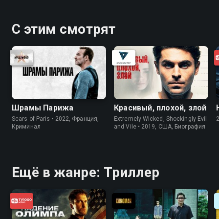
цивилизации, на затерянном клочке суши
влюблённые, мечтавшие наладить семейное
С этим смотрят
счастье, вынуждены бороться за выживание
против психопата, жаждущего преподать им урок.
«Агрессор» — смотрите онлайн в хорошем качестве.
Шрамы Парижа
Красивый, плохой, злой
Scars of Paris • 2022, Франция,
Extremely Wicked, Shockingly Evil
Криминал
and Vile • 2019, США, Биография
Ещё в жанре: Триллер