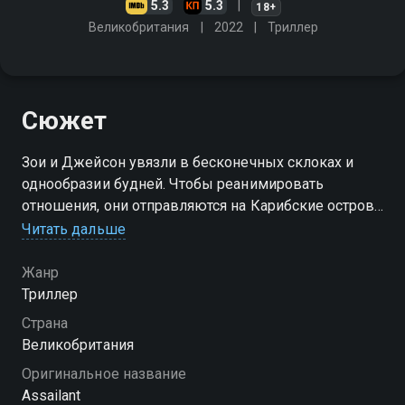
5.3
5.3
18+
Великобритания
2022
Триллер
Сюжет
Зои и Джейсон увязли в бесконечных склоках и
однообразии будней. Чтобы реанимировать
отношения, они отправляются на Карибские острова.
Взяв в аренду судно, муж с женой наслаждаются
Читать дальше
передышкой от проблем. Однако вечерком в
прибрежном заведении случается знакомство с
Жанр
таинственным типом — бродячим парнем Майклом,
Триллер
обитающим на побережье. Капитан упоминал, что
Страна
лодка принадлежит рыбаку Дину Левину, но
Великобритания
супруги пока не подозревают: владелец уже пал
Оригинальное название
жертвой незнакомца. Вскоре выяснится — теперь
Assailant
они сами стали его мишенью. Отрезанные от