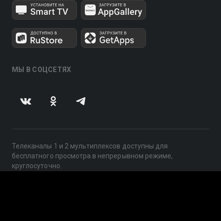
МЫ В СОЦСЕТЯХ
Телеканалы 1 и 2 мультиплексов доступны для
бесплатного просмотра в непрерывном режиме,
круглосуточно.
© 2014 — 2026, ООО «ЛайфСтрим», 109240, г. Москва,
ул. Николоямская, д. 13, стр. 2, этаж 2, ИНН 7710918800
Поддержка: help@smotreshka.tv