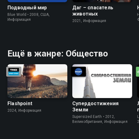
Подводный мир
Даг – спасатель
животных
Blue World • 2008, США,
Информация
2021, Информация
Ещё в жанре: Общество
Flashpoint
Супердостижения
Земли
2024, Информация
Supersized Earth • 2012,
Великобритания, Информация