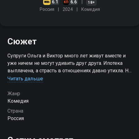
6.1
6.6
18+
Россия
2024
Комедия
Сюжет
Супруги Ольга и Виктор много лет живут вместе и
уже ничем не могут удивить друг друга. Ипотека
выплачена, а страсть в отношениях давно утихла. Но
в жизни Ольги и Виктора появляются новые соседи,
Читать дальше
страсть которых ещё пылает…
Жанр
Комедия
Страна
Россия