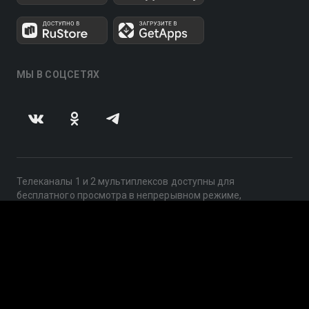
МЫ В СОЦСЕТЯХ
Телеканалы 1 и 2 мультиплексов доступны для
бесплатного просмотра в непрерывном режиме,
круглосуточно.
© 2014 — 2026, ООО «ЛайфСтрим», 109240, г. Москва,
ул. Николоямская, д. 13, стр. 2, этаж 2, ИНН 7710918800
Поддержка: help@smotreshka.tv
UUID: 675a26ad-2b1a-4dee-9fcb-482d61e7a2ea
v3.10.4
|
SSR