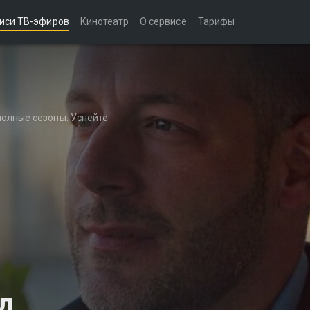
иси ТВ-эфиров
Кинотеатр
О сервисе
Тарифы
полные сезоны. Успейте
д