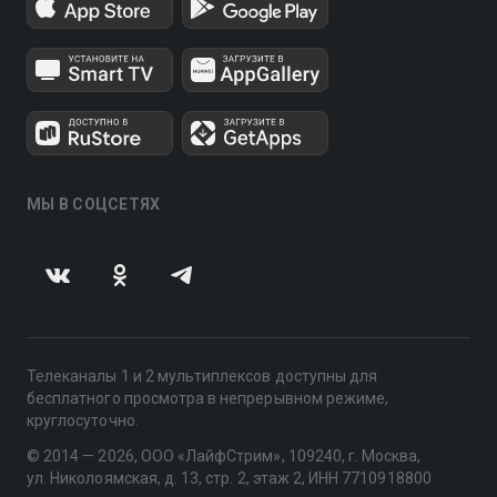
МЫ В СОЦСЕТЯХ
Телеканалы 1 и 2 мультиплексов доступны для
бесплатного просмотра в непрерывном режиме,
круглосуточно.
© 2014 — 2026, ООО «ЛайфСтрим», 109240, г. Москва,
ул. Николоямская, д. 13, стр. 2, этаж 2, ИНН 7710918800