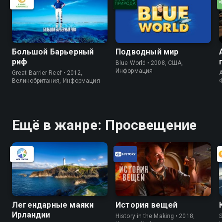
Большой Барьерный
Подводный мир
риф
Blue World • 2008, США,
Информация
Great Barrier Reef • 2012,
A
Великобритания, Информация
Ещё в жанре: Просвещение
Легендарные маяки
История вещей
Ирландии
History in the Making • 2018,
S