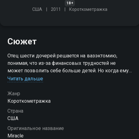
18+
США
2011
Короткометражка
Сюжет
Отец шести дочерей решается на вазэктомию,
понимая, что из-за финансовых трудностей не
может позволить себе больше детей. Но когда ему
делают операцию, хирург зовёт коллег для осмотра
Читать дальше
пациента
Жанр
Короткометражка
Страна
США
Оригинальное название
Miracle