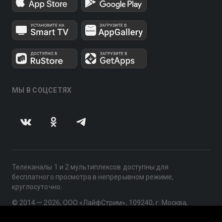
МЫ В СОЦСЕТЯХ
Телеканалы 1 и 2 мультиплексов доступны для
бесплатного просмотра в непрерывном режиме,
круглосуточно.
© 2014 — 2026, ООО «ЛайфСтрим», 109240, г. Москва,
ул. Николоямская, д. 13, стр. 2, этаж 2, ИНН 7710918800