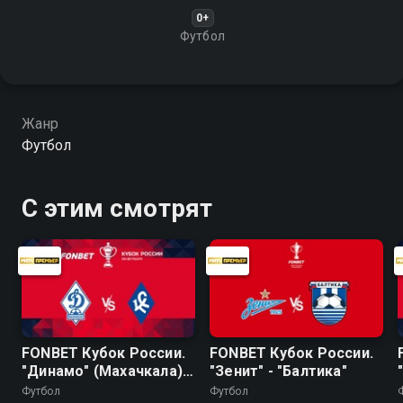
0+
Футбол
Жанр
Футбол
С этим смотрят
FONBET Кубок России.
FONBET Кубок России.
"Динамо" (Махачкала) -
"Зенит" - "Балтика"
"Крылья Советов"
Футбол
Футбол