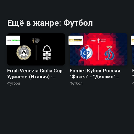
Ещё в жанре: Футбол
Friuli Venezia Giulia Cup.
Fonbet Кубок России.
Удинезе (Италия) -
"Факел" - "Динамо"
Ноттингем Форест
(Москва)
Футбол
Футбол
(Англия). Трансляция
из Италии