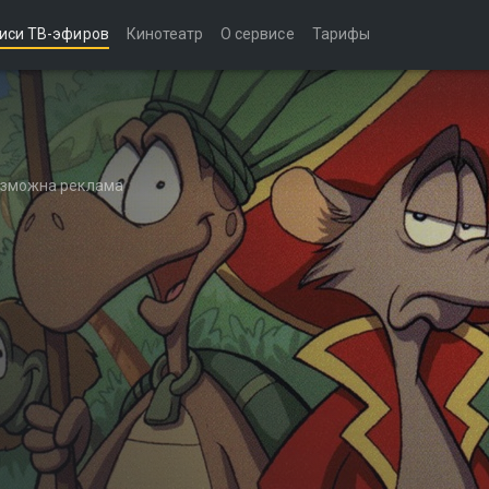
иси ТВ-эфиров
Кинотеатр
О сервисе
Тарифы
возможна реклама