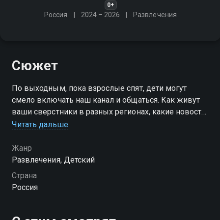
0+
Россия
2024 – 2026
Развлечения
Сюжет
По выходным, пока взрослые спят, дети могут
смело включать наш канал и общаться. Как живут
ваши сверстники в разных регионах, какие новости
их интересуют, что они думают про школу и дружбу,
Читать дальше
про отношения и увлечения и вообще всё, что
волнует
Жанр
Развлечения, Детский
Страна
Россия