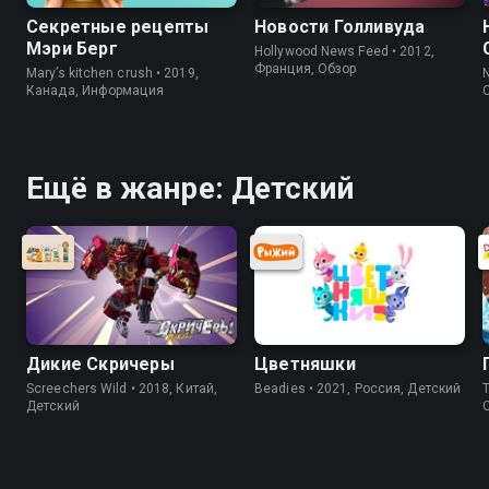
Секретные рецепты
Новости Голливуда
Мэри Берг
Hollywood News Feed • 2012,
Франция, Обзор
Mary’s kitchen crush • 2019,
N
Канада, Информация
Ещё в жанре: Детский
Дикие Скричеры
Цветняшки
Screechers Wild • 2018, Китай,
Beadies • 2021, Россия, Детский
Th
Детский