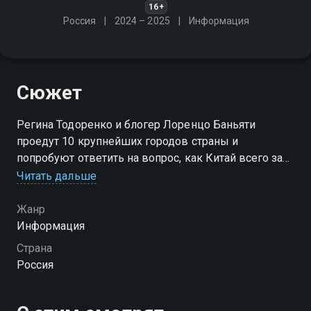
16+
Россия
2024 – 2025
Информация
Сюжет
Регина Тодоренко и блогер Лоренцо Баньяти
проедут 10 крупнейших городов страны и
попробуют ответить на вопрос, как Китай всего за
несколько десятков лет превратился в одну из
Читать дальше
ведущих экономик мира
Жанр
Информация
Страна
Россия