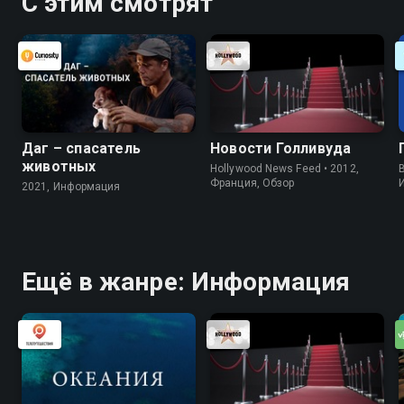
С этим смотрят
Даг – спасатель
Новости Голливуда
животных
Hollywood News Feed • 2012,
B
Франция, Обзор
2021, Информация
Ещё в жанре: Информация