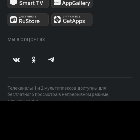
МЫ В СОЦСЕТЯХ
Телеканалы 1 и 2 мультиплексов доступны для
бесплатного просмотра в непрерывном режиме,
круглосуточно.
© 2014 — 2026, ООО «ЛайфСтрим», 109240, г. Москва,
ул. Николоямская, д. 13, стр. 2, этаж 2, ИНН 7710918800
Поддержка: help@smotreshka.tv
UUID: 9e35e924-36b8-45c3-af01-1e10aeb71b98