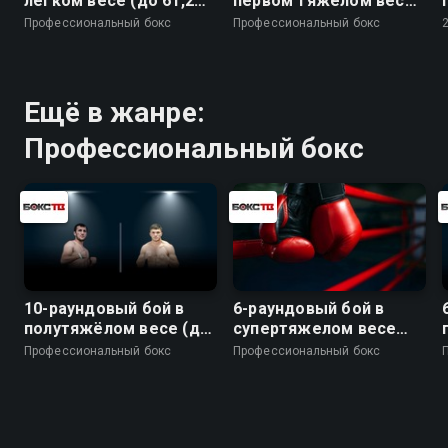
лёгком весе (до 61,2
первом тяжёлом весе
кг)
(до 90,7 кг)
Профессиональный бокс
Профессиональный бокс
Ещё в жанре:
Профессиональный бокс
10-раундовый бой в
6-раундовый бой в
полутяжёлом весе (до
супертяжелом весе
79,4 кг)
(свыше 90,7 кг). Гасан
Профессиональный бокс
Профессиональный бокс
Гимбатов (Россия) -
Герман Скобенко
(Украина)