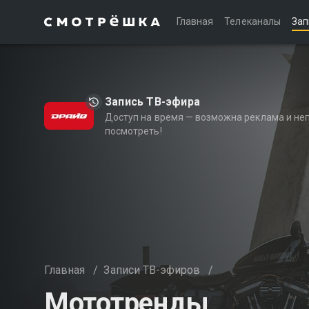
Главная
Телеканалы
Зап
Запись ТВ-эфира
Доступ на время — возможна реклама и не
посмотреть!
Главная
/
Записи ТВ-эфиров
/
Мототренды