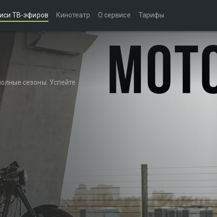
иси ТВ-эфиров
Кинотеатр
О сервисе
Тарифы
полные сезоны. Успейте