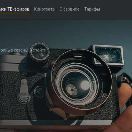
иси ТВ-эфиров
Кинотеатр
О сервисе
Тарифы
полные сезоны. Успейте