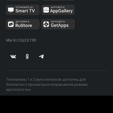
МЫ В СОЦСЕТЯХ
Телеканалы 1 и 2 мультиплексов доступны для
бесплатного просмотра в непрерывном режиме,
круглосуточно.
© 2014 — 2026, ООО «ЛайфСтрим», 109240, г. Москва,
ул. Николоямская, д. 13, стр. 2, этаж 2, ИНН 7710918800
Поддержка: help@smotreshka.tv