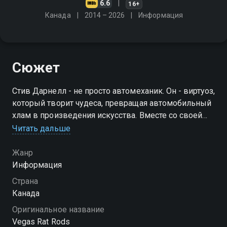
6.6
16+
Канада
2014 – 2026
Информация
Сюжет
Стив Дарнелл - не просто автомеханик. Он - виртуоз,
который творит чудеса, превращая автомобильный
хлам в произведения искусства. Вместе со своей
командой Стив рыщет по свалкам и распродажам,
Читать дальше
отыскивая затерянные сокровища, и делает из них
рэтроды
Жанр
Информация
Страна
Канада
Оригинальное название
Vegas Rat Rods