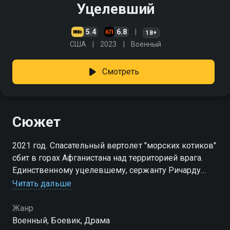
Уцелевший
5.4
6.8
18+
США
2023
Военный
Смотреть
Сюжет
2021 год. Спасательный вертолет "морских котиков"
сбит в горах Афганистана над территорией врага.
Единственному уцелевшему, сержанту Ричарду
Мирко, выпала нелегкая доля - выжить не только
Читать дальше
самому, но и защитить маленького ребёнка
Жанр
Военный, Боевик, Драма