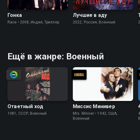
Гонка
Лучшие в аду
Race • 2008, Индия, Триллер
2022, Россия, Военный
Ещё в жанре: Военный
Ответный ход
Миссис Минивер
1981, СССР, Военный
Mrs. Miniver • 1942, США,
4
Военный