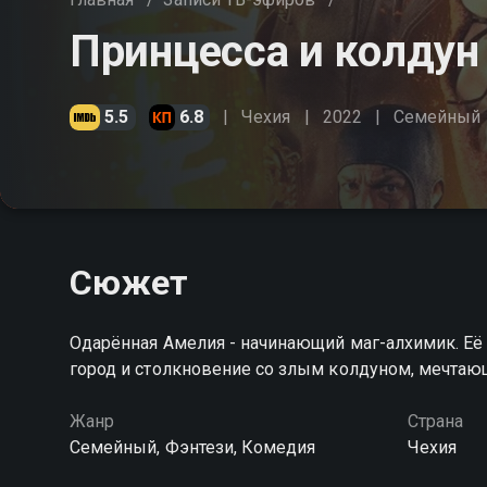
Принцесса и колдун
5.5
6.8
Чехия
2022
Cемейный
Сюжет
Одарённая Амелия - начинающий маг-алхимик. Е
город и столкновение со злым колдуном, мечтаю
Жанр
Страна
Cемейный, Фэнтези, Комедия
Чехия