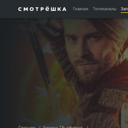
Главная
Телеканалы
Зап
Главная
/
Записи ТВ-эфиров
/