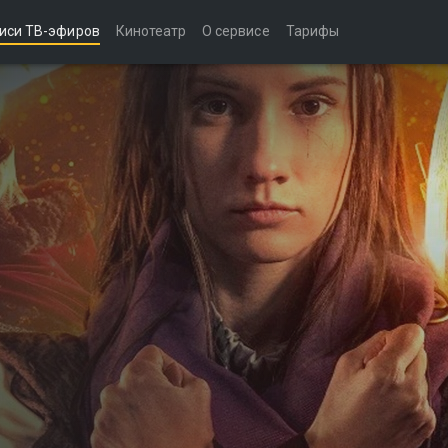
иси ТВ-эфиров
Кинотеатр
О сервисе
Тарифы