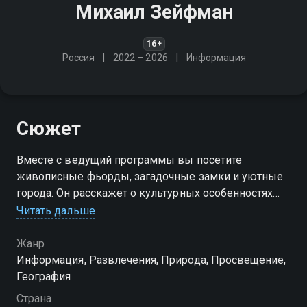
Михаил Зейфман
16+
Россия
2022 – 2026
Информация
Сюжет
Вместе с ведущий программы вы посетите
живописные фьорды, загадочные замки и уютные
города. Он расскажет о культурных особенностях
стран, покажет самые интересные места и
Читать дальше
поделится своими впечатлениями от встреч с
местными жителями
Жанр
Информация, Развлечения, Природа, Просвещение,
География
Страна