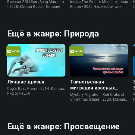
Robocar POLI SongSong Museum
Inside The World’s Most Luxurious
N
• 2020, Южная Корея, Детский
Prison • 2020, Великобритания,
Информация
Ещё в жанре: Природа
Лучшие друзья
Таинственная
миграция красных
Dog's Best Friend • 2014, Канада,
крабов
Информация
Mystery Migration: Red Crabs of
W
Christmas Island • 2020, Южная
Корея, Природа
Ещё в жанре: Просвещение