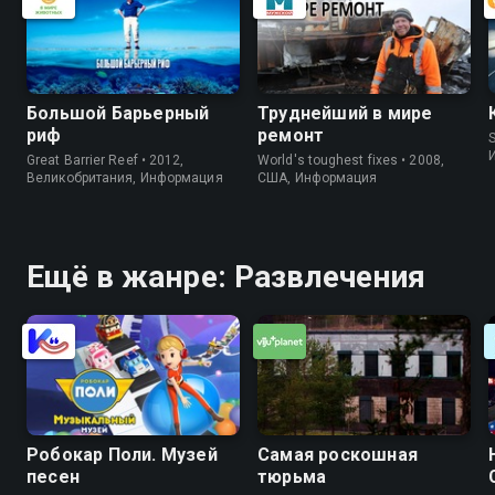
Большой Барьерный
Труднейший в мире
риф
ремонт
S
Great Barrier Reef • 2012,
World's toughest fixes • 2008,
Великобритания, Информация
США, Информация
Ещё в жанре: Развлечения
Робокар Поли. Музей
Самая роскошная
песен
тюрьма