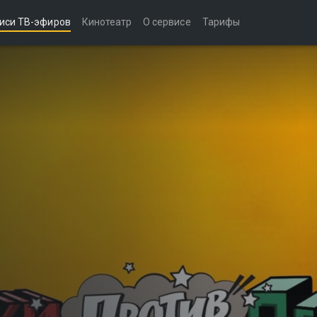
иси ТВ-эфиров
Кинотеатр
О сервисе
Тарифы