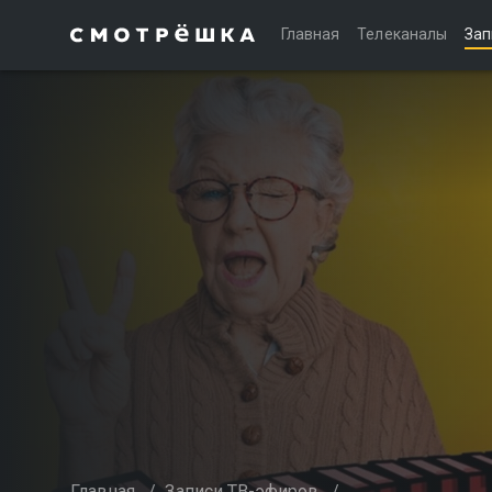
Главная
Телеканалы
Зап
Главная
/
Записи ТВ-эфиров
/