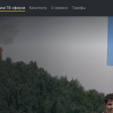
иси ТВ-эфиров
Кинотеатр
О сервисе
Тарифы