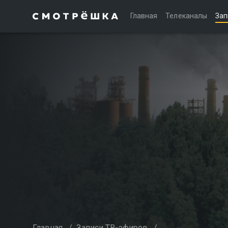
Главная
Телеканалы
Зап
Главная
/
Записи ТВ-эфиров
/